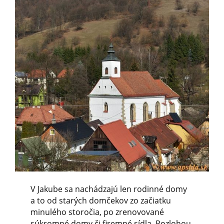
V Jakube sa nachádzajú len rodinné domy
a to od starých domčekov zo začiatku
minulého storočia, po zrenovované
súkromné domy či firemné sídla. Rozlohou